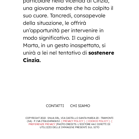
particolare nella vicenda di Cinzia,
una giovane madre che ha colpito il
suo cuore. Tancredi, consapevole
della situazione, le offrirà
un’opportunità per intervenire in
modo significativo. Il cugino di
Marta, in un gesto inaspettato, si
unirà a lei nel tentativo di
sostenere
Cinzia.
CONTATTI
CHI SIAMO
COPYRIGHT 2022 · SNUA SRL, VIA CASTELLO SANTA MARIA 20 - TRAMONTI
(SA) · P. IVA IT06104940652 ·
[ PRIVACY POLICY ]
·
[ COOKIE POLICY ]
·
[
PREFERENZE PRIVACY ]
PHOTO CREDITS: L'EDITORE HA I DIRITTI DI
UTILIZZO DELLE IMMAGINI PRESENTI SUL SITO