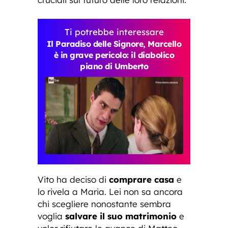
Ti potrebbe interessare
Il Paradiso delle Signore, Marcello
è in grave pericolo: il diabolico
piano di Umberto
Vito ha deciso di
comprare casa
e
lo rivela a Maria. Lei non sa ancora
chi scegliere nonostante sembra
voglia
salvare il suo matrimonio
e