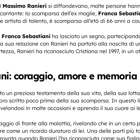
di
Massimo Ranieri
si diffondevano, molte persone han
cantante: la scomparsa dell’ex moglie,
Franca Sebasti
 e artista di talento, è scomparsa all’età di 66 anni a c
,
Franca Sebastiani
ha lasciato un segno, partecipando
 sua relazione con Ranieri ha portato alla nascita di un
ertezza, Ranieri ha riconosciuto Cristiana nel 1997, in u
ani: coraggio, amore e memoria
o un prezioso testamento della sua vita, della sua lotta
bro scritto poco prima della sua scomparsa. In questo lib
rivelandosi in molte occasioni e aprendo il suo cuore ai le
aggio di fronte alla malattia, rivelando che in un cert
vire come un ricordo duraturo di lei. Una delle parti più 
provata quando Ranieri l’ha riconosciuta come sua figlia