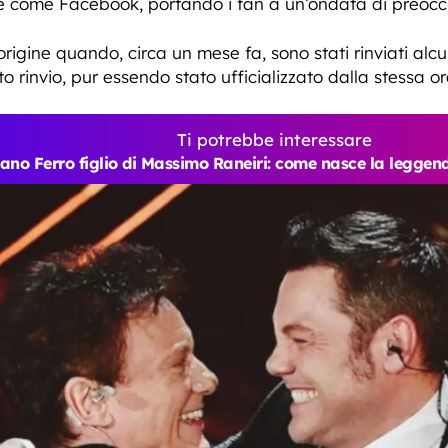
me come Facebook, portando i fan a un’ondata di preoccu
igine quando, circa un mese fa, sono stati rinviati alcun
o rinvio, pur essendo stato ufficializzato dalla stessa 
Ti potrebbe interessare
iano Ferro figlio di Massimo Raneiri: come nasce la legge