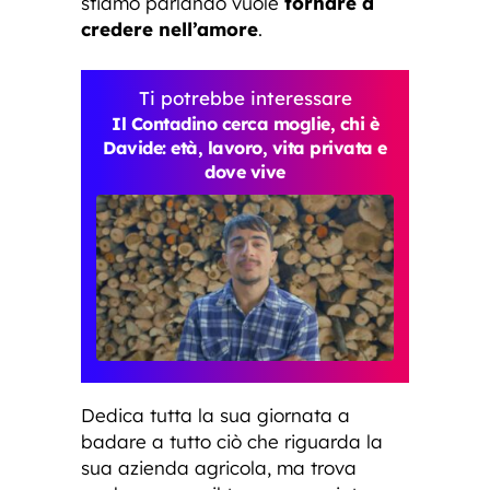
stiamo parlando vuole
tornare a
credere nell’amore
.
Ti potrebbe interessare
Il Contadino cerca moglie, chi è
Davide: età, lavoro, vita privata e
dove vive
Dedica tutta la sua giornata a
badare a tutto ciò che riguarda la
sua azienda agricola, ma trova