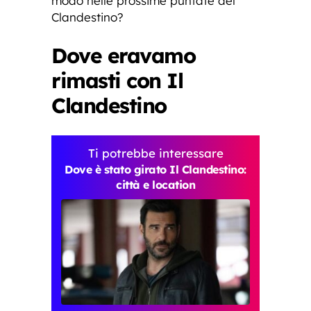
modo nelle prossime puntate del
Clandestino?
Dove eravamo
rimasti con Il
Clandestino
Ti potrebbe interessare
Dove è stato girato Il Clandestino:
città e location