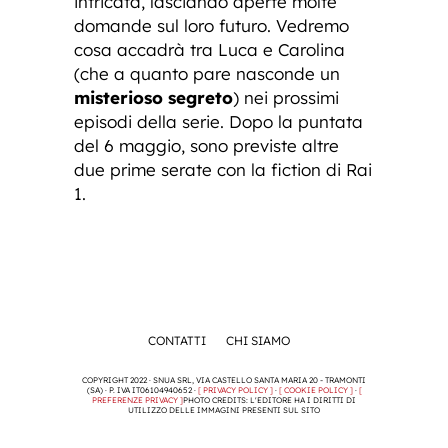
intricata, lasciando aperte molte
domande sul loro futuro. Vedremo
cosa accadrà tra Luca e Carolina
(che a quanto pare nasconde un
misterioso segreto
) nei prossimi
episodi della serie. Dopo la puntata
del 6 maggio, sono previste altre
due prime serate con la fiction di Rai
1.
CONTATTI
CHI SIAMO
COPYRIGHT 2022 · SNUA SRL, VIA CASTELLO SANTA MARIA 20 - TRAMONTI
(SA) · P. IVA IT06104940652 ·
[ PRIVACY POLICY ]
·
[ COOKIE POLICY ]
·
[
PREFERENZE PRIVACY ]
PHOTO CREDITS: L'EDITORE HA I DIRITTI DI
UTILIZZO DELLE IMMAGINI PRESENTI SUL SITO