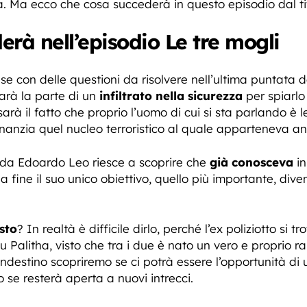
a. Ma ecco che cosa succederà in questo episodio dal tit
rà nell’episodio Le tre mogli
e con delle questioni da risolvere nell’ultima puntata de 
arà la parte di un
infiltrato nella sicurezza
per spiarlo
e sarà il fatto che proprio l’uomo di cui si sta parlando è
inanzia quel nucleo terroristico al quale apparteneva 
 da Edoardo Leo riesce a scoprire che
già conosceva
in
lla fine il suo unico obiettivo, quello più importante, dive
usto
? In realtà è difficile dirlo, perché l’ex poliziotto si
 Palitha, visto che tra i due è nato un vero e proprio rap
andestino scopriremo se ci potrà essere l’opportunità d
 se resterà aperta a nuovi intrecci.