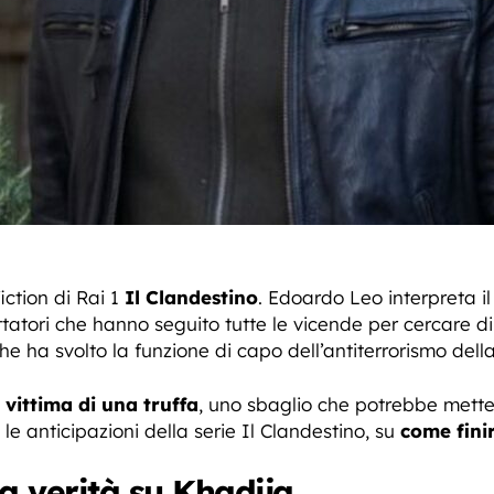
iction di Rai 1
Il Clandestino
. Edoardo Leo interpreta il
tatori che hanno seguito tutte le vicende per cercare di 
 che ha svolto la funzione di capo dell’antiterrorismo dell
o
vittima di una truffa
, uno sbaglio che potrebbe mette
e anticipazioni della serie Il Clandestino, su
come finir
a verità su Khadija