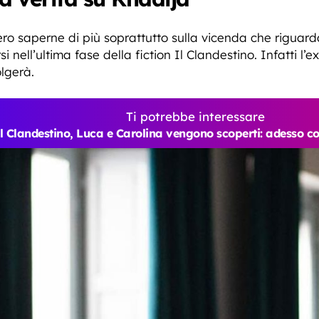
ero saperne di più soprattutto sulla vicenda che riguar
 nell’ultima fase della fiction Il Clandestino. Infatti l’
olgerà.
Ti potrebbe interessare
l Clandestino, Luca e Carolina vengono scoperti: adesso c