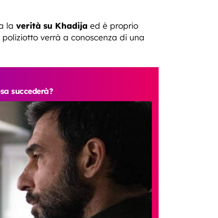
da la
verità su Khadija
ed è proprio
ex poliziotto verrà a conoscenza di una
osa succederà?