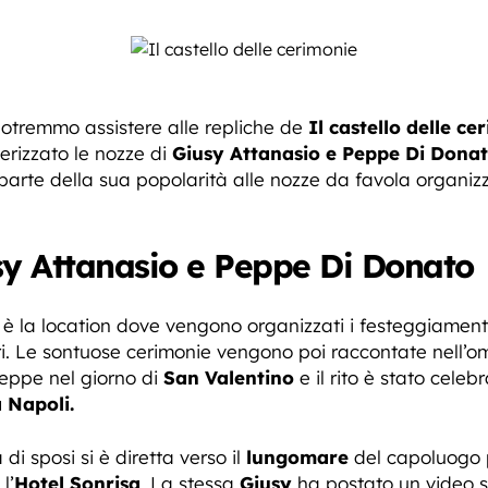
otremmo assistere alle repliche de
Il castello delle ce
erizzato le nozze di
Giusy Attanasio e Peppe Di Donat
arte della sua popolarità alle nozze da favola organi
sy Attanasio e Peppe Di Donato
è la location dove vengono organizzati i festeggiamenti
ri. Le sontuose cerimonie vengono poi raccontate nell
Peppe nel giorno di
San Valentino
e il rito è stato celeb
 Napoli.
i sposi si è diretta verso il
lungomare
del capoluogo p
l’
Hotel Sonrisa
. La stessa
Giusy
ha postato un video 