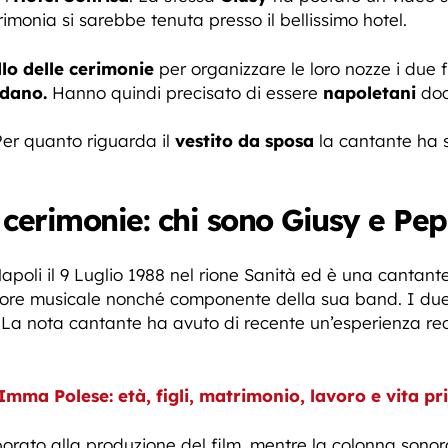
rimonia si sarebbe tenuta presso il bellissimo hotel.
llo delle cerimonie
per organizzare le loro nozze i due f
rdano.
Hanno quindi precisato di essere
napoletani
doc
 Per quanto riguarda il
vestito da sposa
la cantante ha sc
e cerimonie: chi sono Giusy e Pe
apoli il 9 Luglio 1988 nel rione Sanità ed è una canta
re musicale nonché componente della sua band. I due si
 La nota cantante ha avuto di recente un’esperienza reci
mma Polese: età, figli, matrimonio, lavoro e vita pr
orato alla produzione del film, mentre la colonna sonor