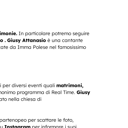
rimonie.
In particolare potremo seguire
o . Giusy Attanasio
è una cantante
zzate da Imma Polese nel famosissimo
 per diversi eventi quali
matrimoni,
’omonimo programma di Real Time.
Giusy
rato nella chiesa di
artenopeo per scattare le foto,
su
Instagram
per informare i suoi