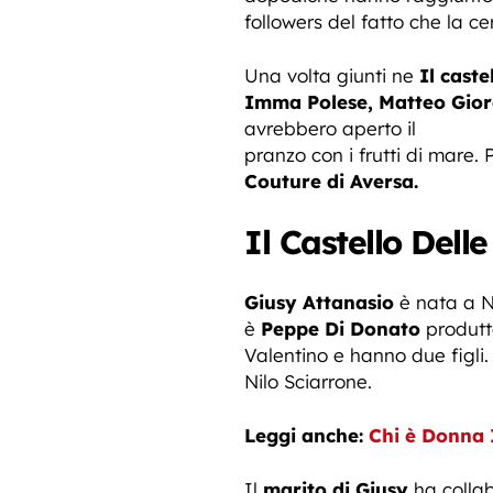
followers del fatto che la ce
Una volta giunti ne
Il caste
Imma Polese, Matteo Gio
avrebbero aperto il
pranzo con i frutti di mare.
Couture di Aversa.
Il Castello Dell
Giusy Attanasio
è nata a N
è
Peppe Di Donato
produtto
Valentino e hanno due figli.
Nilo Sciarrone.
Leggi anche:
Chi è Donna I
Il
marito di Giusy
ha collab