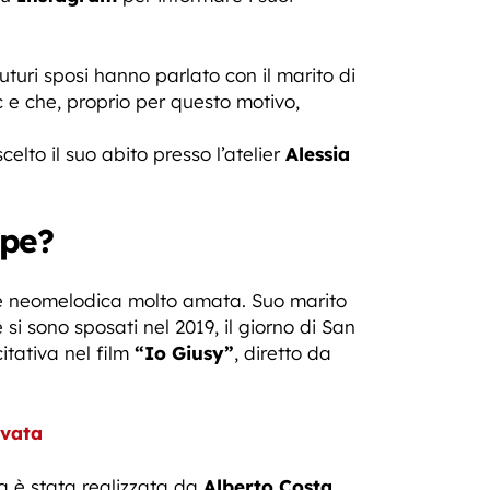
uturi sposi hanno parlato con il marito di
 e che, proprio per questo motivo,
elto il suo abito presso l’atelier
Alessia
ppe?
nte neomelodica molto amata. Suo marito
 sono sposati nel 2019, il giorno di San
tativa nel film
“Io Giusy”
, diretto da
ivata
a è stata realizzata da
Alberto Costa.