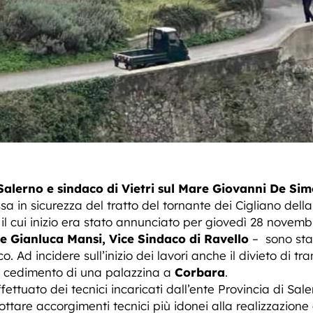
Salerno e sindaco di Vietri sul Mare Giovanni De Si
a in sicurezza del tratto del tornante dei Cigliano dell
, il cui inizio era stato annunciato per giovedì 28 nove
e Gianluca Mansi, Vice Sindaco di Ravello
– sono stat
. Ad incidere sull’inizio dei lavori anche il divieto di tr
r il cedimento di una palazzina a
Corbara
.
ettuato dei tecnici incaricati dall’ente Provincia di Sale
tare accorgimenti tecnici più idonei alla realizzazione d