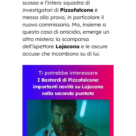
scossa e l’intera squadra di
investigatori di
Pizzofalcone
è
messa alla prova, in particolare il
nuovo commissario. Ma, insieme a
questo caso di omicidio, emerge un
altro mistero: la scomparsa
dell’ispettore
Lojacono
e le oscure
accuse che incombono su di lui.
Ti potrebbe interessare
I Bastardi di Pizzofalcone:
importanti novità su Lojacono
nella seconda puntata