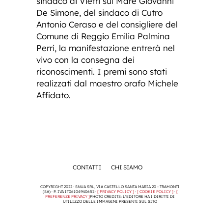
sindaco di Vietri sul Mare Giovanni
De Simone, del sindaco di Cutro
Antonio Ceraso e del consigliere del
Comune di Reggio Emilia Palmina
Perri, la manifestazione entrerà nel
vivo con la consegna dei
riconoscimenti. I premi sono stati
realizzati dal maestro orafo Michele
Affidato.
CONTATTI
CHI SIAMO
COPYRIGHT 2022 · SNUA SRL, VIA CASTELLO SANTA MARIA 20 - TRAMONTI
(SA) · P. IVA IT06104940652 ·
[ PRIVACY POLICY ]
·
[ COOKIE POLICY ]
·
[
PREFERENZE PRIVACY ]
PHOTO CREDITS: L'EDITORE HA I DIRITTI DI
UTILIZZO DELLE IMMAGINI PRESENTI SUL SITO