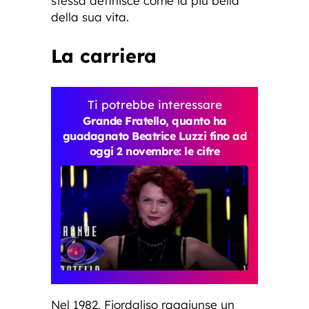
stessa definisce come la più bella
della sua vita.
La carriera
Ti potrebbe interessare
Grande Fratello, quanto ha
guadagnato Beatrice Luzzi fino ad
oggi 2 novembre: le cifre
Nel 1982, Fiordaliso raggiunse un