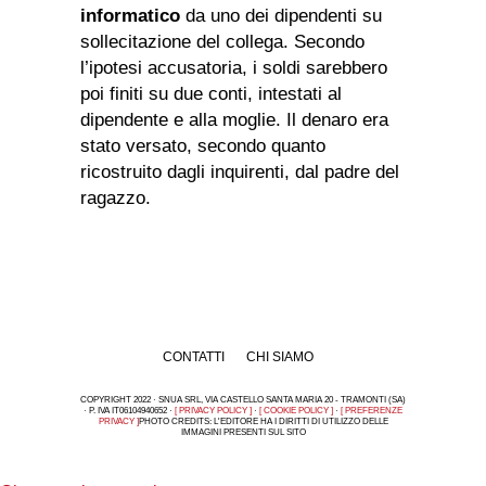
informatico
da uno dei dipendenti su
sollecitazione del collega. Secondo
l’ipotesi accusatoria, i soldi sarebbero
poi finiti su due conti, intestati al
dipendente e alla moglie. Il denaro era
stato versato, secondo quanto
ricostruito dagli inquirenti, dal padre del
ragazzo.
CONTATTI
CHI SIAMO
COPYRIGHT 2022 · SNUA SRL, VIA CASTELLO SANTA MARIA 20 - TRAMONTI (SA)
· P. IVA IT06104940652 ·
[ PRIVACY POLICY ]
·
[ COOKIE POLICY ]
·
[ PREFERENZE
PRIVACY ]
PHOTO CREDITS: L'EDITORE HA I DIRITTI DI UTILIZZO DELLE
IMMAGINI PRESENTI SUL SITO