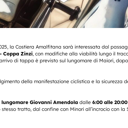
025, la Costiera Amalfitana sarà interessata dal passa
– Coppa Zinzi
, con modifiche alla viabilità lungo il t
L’arrivo di tappa è previsto sul lungomare di Maiori, dop
olgimento della manifestazione ciclistica e la sicurezza d
l
lungomare Giovanni Amendola
dalle
6:00 alle 20:00
 stesso tratto, dal confine con Minori all’incrocio con la