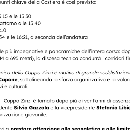
 punti chiave della Costiera è così previsto:
15:15 e le 15:30
 attorno alle 15:40
:10
5:54 e le 16:21, a seconda dell’andatura
e più impegnative e panoramiche dell’intera corsa: dopo 
 a 695 metri), la discesa tecnica condurrà i corridori fin
nica della Coppa Zinzi è motivo di grande soddisfazione
 Capone
, sottolineando lo sforzo organizzativo e la volon
i e culturali.
– Coppa Zinzi è tornato dopo più di vent’anni di assenza
idente
Silvia Gazzola
e la vicepresidente
Stefania Libie
orizzazione giovanile.
ori a
prestare attenzione alla segnaletica e alle limi