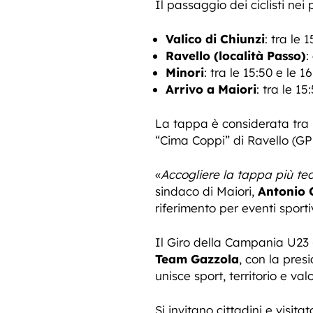
Il passaggio dei ciclisti nei
Valico di Chiunzi
: tra le 
Ravello (località Passo)
:
Minori
: tra le 15:50 e le 16
Arrivo a Maiori
: tra le 1
La tappa è considerata tra l
“Cima Coppi” di Ravello (GPM
«
Accogliere la tappa più tec
sindaco di Maiori,
Antonio
riferimento per eventi sportiv
Il Giro della Campania U23 
Team Gazzola
, con la pres
unisce sport, territorio e val
Si invitano cittadini e visitat