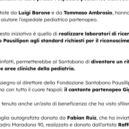
vitate da
Luigi Barone
e da
Tommaso Ambrosio
, hanno
 aiutare l’ospedale pediatrico partenopeo.
esta iniziativa è quello di
realizzare laboratori di ric
Pausilipon agli standard richiesti per il riconoscime
infatti, permetterebbe al Santobono di
diventare un ri
e aree cliniche della pediatria.
ssegno al direttore della Fondazione Santobono Pausilli
 con tutto il cuore Napoli:
il cantante partenopeo Gig
 tenuta anche un’asta di beneficenza che ha visto sfilar
maglia autografata donata da
Fabian Ruiz
, che ha invia
 quadro Maradona 90, realizzato e donato dall’artista
Raff