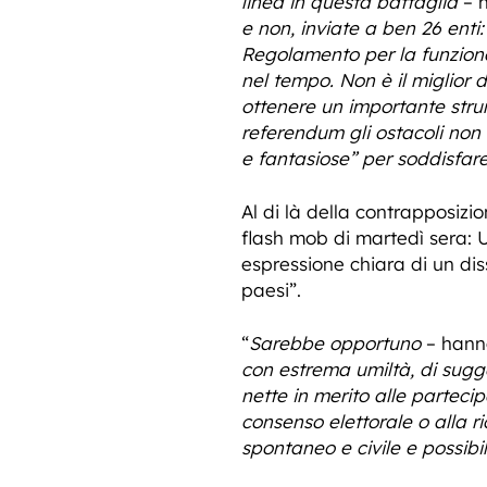
linea in questa battaglia
– h
e non, inviate a ben 26 enti:
Regolamento per la funzion
nel tempo. Non è il miglior
ottenere un importante strum
referendum gli ostacoli non s
e fantasiose” per soddisfare
Al di là della contrapposizio
flash mob di martedì sera: 
espressione chiara di un dis
paesi”.
“
Sarebbe opportuno
– hanno
con estrema umiltà, di sugge
nette in merito alle parteci
consenso elettorale o alla r
spontaneo e civile e possibi