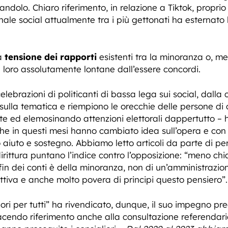
dolo. Chiaro riferimento, in relazione a Tiktok, proprio
nale social attualmente tra i più gettonati ha esternato l
la
tensione dei rapporti
esistenti tra la minoranza o, me
a loro assolutamente lontane dall’essere concordi.
lebrazioni di politicanti di bassa lega sui social, dalla
ulla tematica e riempiono le orecchie delle persone di 
ite ed elemosinando attenzioni elettorali dappertutto –
e in questi mesi hanno cambiato idea sull’opera e con 
aiuto e sostegno. Abbiamo letto articoli da parte di pe
irittura puntano l’indice contro l’opposizione: “meno chi
 fin dei conti è della minoranza, non di un’amministrazio
iva e anche molto povera di principi questo pensiero”.
ri per tutti” ha rivendicato, dunque, il suo impegno pre
acendo riferimento anche alla consultazione referendaria 