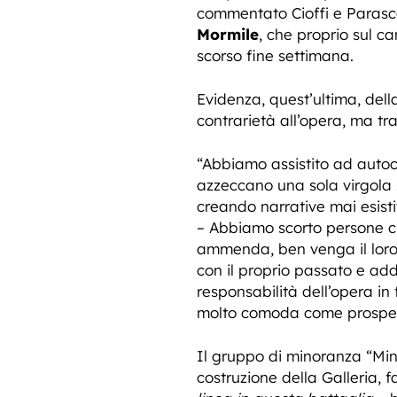
commentato Cioffi e Parascan
Mormile
, che proprio sul ca
scorso fine settimana.
Evidenza, quest’ultima, del
contrarietà all’opera, ma tr
“Abbiamo assistito ad autoce
azzeccano una sola virgola s
creando narrative mai esist
– Abbiamo scorto persone ch
ammenda, ben venga il loro 
con il proprio passato e add
responsabilità dell’opera in
molto comoda come prospett
Il gruppo di minoranza “Mino
costruzione della Galleria, f