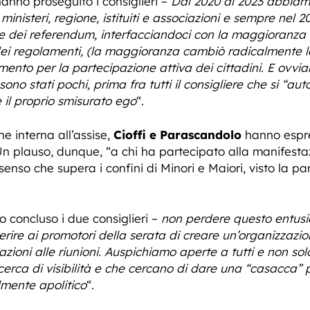
anno proseguito i consiglieri –
Dal 2020 al 2023 abbiamo
 ministeri, regione, istituiti e associazioni e sempre nel 
e dei referendum, interfacciandoci con la maggioranza
 dei regolamenti, (la maggioranza cambiò radicalmente l
ento per la partecipazione attiva dei cittadini. E ovviam
ono stati pochi, prima fra tutti il consigliere che si “a
 il proprio smisurato ego
“.
ne interna all’assise,
Cioffi e Parascandolo
hanno espres
Un plauso, dunque, “a chi ha partecipato alla manifest
senso che supera i confini di Minori e Maiori, visto la p
 concluso i due consiglieri –
non perdere questo entusi
rire ai promotori della serata di creare un’organizzazio
pazioni alle riunioni. Auspichiamo aperte a tutti e non 
icerca di visibilità e che cercano di dare una “casacca”
lmente apolitico
“.