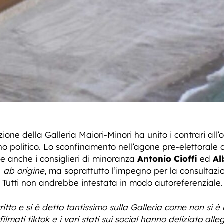
zione della Galleria Maiori-Minori ha unito i contrari al
ano politico. Lo sconfinamento nell’agone pre-elettorale d
e anche i consiglieri di minoranza
Antonio Cioffi
ed
Al
a
ab origine
, ma soprattutto l’impegno per la consultazi
r Tutti non andrebbe intestata in modo autoreferenziale.
itto e si è detto tantissimo sulla Galleria come non si è 
filmati tiktok e i vari stati sui social hanno deliziato al