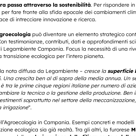
ra passa attraverso la sostenibilità
. Per rispondere 
e per fare fronte alla sfida epocale dei cambiamenti cli
ce di intrecciare innovazione e ricerca.
agroecologia
può diventare un elemento strategico contr
Con testimonianze, contributi, dati e approfondimenti scie
di Legambiente Campania. Focus la necessità di una rivo
a transizione ecologica per l’intero pianeta.
lla nota diffusa da Legambiente –
cresce la
superficie 
. Una crescita ben al di sopra della media annua. Un se
 è tra le prime cinque regioni italiane per numero di az
ambiare la tecnica o la gestione della produzione. Ben il
vestimenti soprattutto nel settore della meccanizzazione,
 irrigazione
“.
ll’Agroecologia in Campania. Esempi concreti e modelli p
one ecologica sia già realtà. Tra gli altri, la furorese
M