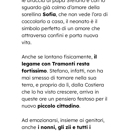
le braccia di papà Stefano e con lo
sguardo già colmo d’amore della
sorellina
Sofia
, che non vede l’ora di
coccolarlo a casa, il neonato è il
simbolo perfetto di un amore che
attraversa confini e porta nuova
vita.
Anche se lontano fisicamente,
il
legame con Tramonti resta
fortissimo
. Stefano, infatti, non ha
mai smesso di tornare nella sua
terra, e proprio da lì, dalla Costiera
che lo ha visto crescere, arriva in
queste ore un pensiero festoso per il
nuovo
piccolo cittadino
.
Ad emozionarsi, insieme ai genitori,
anche
i nonni, gli zii e tutti i