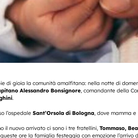
ie di gioia la comunità amalfitana: nella notte di dom
pitano Alessandro Bonsignore
, comandante della Com
ghini
.
so l’ospedale
Sant’Orsola di Bologna
, dove mamma e b
l nuovo arrivato ci sono i tre fratellini,
Tommaso, Beat
n queste ore la famiglia festeggia con emozione l’arrivo 