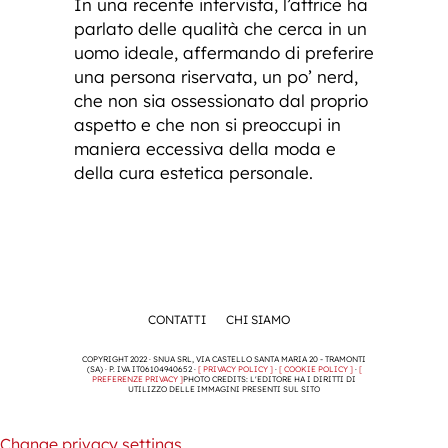
In una recente intervista, l’attrice ha
parlato delle qualità che cerca in un
uomo ideale, affermando di preferire
una persona riservata, un po’ nerd,
che non sia ossessionato dal proprio
aspetto e che non si preoccupi in
maniera eccessiva della moda e
della cura estetica personale.
CONTATTI
CHI SIAMO
COPYRIGHT 2022 · SNUA SRL, VIA CASTELLO SANTA MARIA 20 - TRAMONTI
(SA) · P. IVA IT06104940652 ·
[ PRIVACY POLICY ]
·
[ COOKIE POLICY ]
·
[
PREFERENZE PRIVACY ]
PHOTO CREDITS: L'EDITORE HA I DIRITTI DI
UTILIZZO DELLE IMMAGINI PRESENTI SUL SITO
Change privacy settings