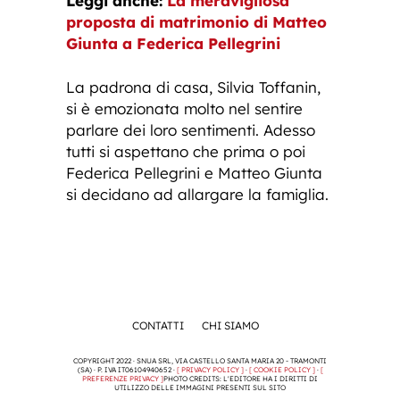
Leggi anche:
La meravigliosa
proposta di matrimonio di Matteo
Giunta a Federica Pellegrini
La padrona di casa, Silvia Toffanin,
si è emozionata molto nel sentire
parlare dei loro sentimenti. Adesso
tutti si aspettano che prima o poi
Federica Pellegrini e Matteo Giunta
si decidano ad allargare la famiglia.
CONTATTI
CHI SIAMO
COPYRIGHT 2022 · SNUA SRL, VIA CASTELLO SANTA MARIA 20 - TRAMONTI
(SA) · P. IVA IT06104940652 ·
[ PRIVACY POLICY ]
·
[ COOKIE POLICY ]
·
[
PREFERENZE PRIVACY ]
PHOTO CREDITS: L'EDITORE HA I DIRITTI DI
UTILIZZO DELLE IMMAGINI PRESENTI SUL SITO