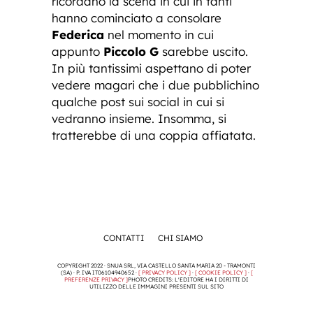
ricordano la scena in cui in tanti
hanno cominciato a consolare
Federica
nel momento in cui
appunto
Piccolo G
sarebbe uscito.
In più tantissimi aspettano di poter
vedere magari che i due pubblichino
qualche post sui social in cui si
vedranno insieme. Insomma, si
tratterebbe di una coppia affiatata.
CONTATTI
CHI SIAMO
COPYRIGHT 2022 · SNUA SRL, VIA CASTELLO SANTA MARIA 20 - TRAMONTI
(SA) · P. IVA IT06104940652 ·
[ PRIVACY POLICY ]
·
[ COOKIE POLICY ]
·
[
PREFERENZE PRIVACY ]
PHOTO CREDITS: L'EDITORE HA I DIRITTI DI
UTILIZZO DELLE IMMAGINI PRESENTI SUL SITO