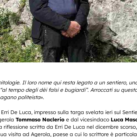
 mitologie. Il loro nome qui resta legato a un sentiero, uno
“al tempo degli dèi falsi e bugiardi”. Arroccati su questo
agano politeista
».
 Erri De Luca, impresso sulla targa svelata ieri sul Sentie
Agerola
Tommaso Naclerio
e dal vicesindaco
Luca Mas
riflessione scritta da Erri De Luca nel dicembre scorso,
sua visita ad Agerola, paese a cui lo scrittore è partico