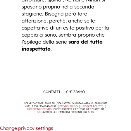
sposano proprio nella seconda
stagione. Bisogna però fare
attenzione, perché, anche se le
aspettative di un esito positivo per la
coppia ci sono, sembra proprio che
l’epilogo della serie
sarà del tutto
inaspettato
.
CONTATTI
CHI SIAMO
COPYRIGHT 2022 · SNUA SRL, VIA CASTELLO SANTA MARIA 20 - TRAMONTI
(SA) · P. IVA IT06104940652 ·
[ PRIVACY POLICY ]
·
[ COOKIE POLICY ]
·
[
PREFERENZE PRIVACY ]
PHOTO CREDITS: L'EDITORE HA I DIRITTI DI
UTILIZZO DELLE IMMAGINI PRESENTI SUL SITO
Change privacy settings