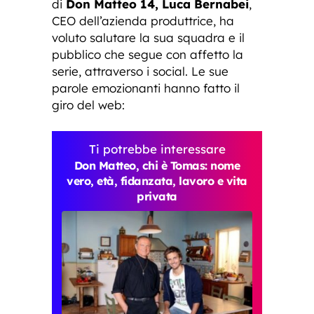
di
Don Matteo 14, Luca Bernabei
,
CEO dell’azienda produttrice, ha
voluto salutare la sua squadra e il
pubblico che segue con affetto la
serie, attraverso i social. Le sue
parole emozionanti hanno fatto il
giro del web:
Ti potrebbe interessare
Don Matteo, chi è Tomas: nome
vero, età, fidanzata, lavoro e vita
privata