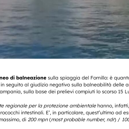
neo di balneazione
sulla spiaggia del Fornillo: è quan
 in seguito al giudizio negativo sulla balneabilità delle a
ampania, sulla base dei prelievi compiuti lo scorso 15 Lu
te regionale per la protezione ambientale
hanno, infatti
ococchi intestinali.
E’, in particolare, quest’ultimo ad e
e massimo, di
200 mpn
(
most probable number, ndr
) /
10