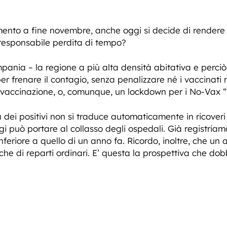
to a fine novembre, anche oggi si decide di rendere ese
rresponsabile perdita di tempo?
pania – la regione a più alta densità abitativa e perciò 
 per frenare il contagio, senza penalizzare né i vaccinati
a vaccinazione, o, comunque, un lockdown per i No-Vax “l
a dei positivi non si traduce automaticamente in ricoveri 
agi può portare al collasso degli ospedali. Già registria
nferiore a quello di un anno fa. Ricordo, inoltre, che un
he di reparti ordinari. E’ questa la prospettiva che do