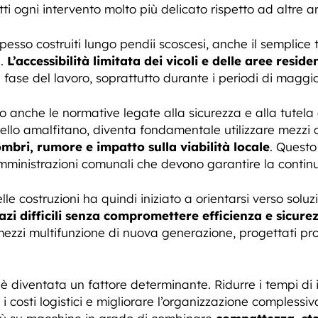
ti ogni intervento molto più delicato rispetto ad altre a
spesso costruiti lungo pendii scoscesi, anche il semplice
a.
L’accessibilità limitata dei vicoli e delle aree residen
fase del lavoro, soprattutto durante i periodi di maggior
o anche le normative legate alla sicurezza e alla tutela d
ello amalfitano, diventa fondamentale utilizzare mezzi
mbri, rumore e impatto sulla viabilità locale
. Questo
inistrazioni comunali che devono garantire la continuit
delle costruzioni ha quindi iniziato a orientarsi verso solu
pazi difficili senza compromettere efficienza e sicure
mezzi multifunzione di nuova generazione, progettati pr
 diventata un fattore determinante. Ridurre i tempi di in
i costi logistici e migliorare l’organizzazione complessiv