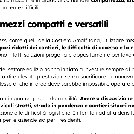
ù su macchine in grado di combinare
compattezza, sta
armente difficili.
mezzi compatti e versatili
lessi come quelli della Costiera Amalfitana, utilizzare me
spazi ridotti dei cantieri, le difficoltà di accesso e l
no infatti soluzioni progettate appositamente per lavorar
 del settore edilizio hanno iniziato a investire sempre d
arantire elevate prestazioni senza sacrificare la manovr
lesse anche in aree dove sarebbe impossibile operare co
anti riguarda proprio la mobilità.
Avere a disposizione
icoli stretti, strade in pendenza e cantieri situati nei
one e le difficoltà logistiche. In territori ad alta densi
er le aziende sia per i residenti.