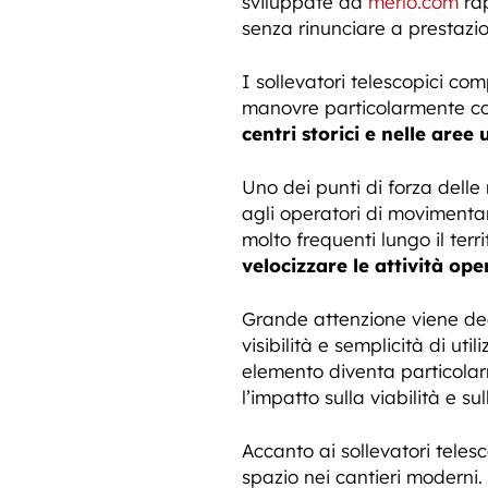
sviluppate da
merlo.com
rap
senza rinunciare a prestazio
I sollevatori telescopici com
manovre particolarmente c
centri storici e nelle are
Uno dei punti di forza dell
agli operatori di movimentare
molto frequenti lungo il terri
velocizzare le attività ope
Grande attenzione viene ded
visibilità e semplicità di ut
elemento diventa particolar
l’impatto sulla viabilità e su
Accanto ai sollevatori teles
spazio nei cantieri moderni.