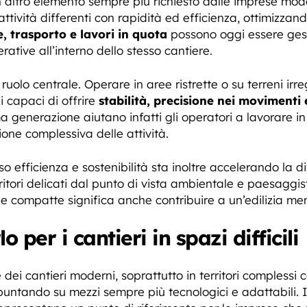
un altro elemento sempre più richiesto dalle imprese mo
ttività differenti con rapidità ed efficienza, ottimizzan
, trasporto e lavori in quota
possono oggi essere gest
ative all’interno dello stesso cantiere.
uolo centrale. Operare in aree ristrette o su terreni irre
 capaci di offrire
stabilità, precisione nei movimenti 
ma generazione aiutano infatti gli operatori a lavorare i
ione complessiva delle attività.
o efficienza e sostenibilità sta inoltre accelerando la di
ritori delicati dal punto di vista ambientale e paesaggi
e compatte significa anche contribuire a un’edilizia meno
o per i cantieri in spazi difficili
 dei cantieri moderni, soprattutto in territori complessi 
untando su mezzi sempre più tecnologici e adattabili. In