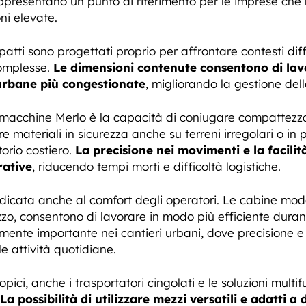
presentano un punto di riferimento per le imprese che n
ni elevate.
patti sono progettati proprio per affrontare contesti diffic
omplesse.
Le dimensioni contenute consentono di lav
e urbane più congestionate
, migliorando la gestione del
e macchine Merlo è la capacità di coniugare compattezza
 materiali in sicurezza anche su terreni irregolari o in pre
torio costiero.
La precisione nei movimenti e la facilit
rative
, riducendo tempi morti e difficoltà logistiche.
icata anche al comfort degli operatori. Le cabine mode
ilizzo, consentono di lavorare in modo più efficiente duran
mente importante nei cantieri urbani, dove precisione e
lle attività quotidiane.
copici, anche i trasportatori cingolati e le soluzioni mul
La possibilità di utilizzare mezzi versatili e adatti a 