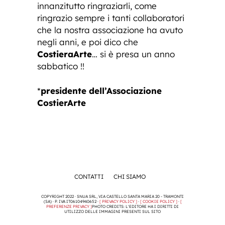
innanzitutto ringraziarli, come
ringrazio sempre i tanti collaboratori
che la nostra associazione ha avuto
negli anni, e poi dico che
CostieraArte
… si è presa un anno
sabbatico !!
*
presidente dell’Associazione
CostierArte
CONTATTI
CHI SIAMO
COPYRIGHT 2022 · SNUA SRL, VIA CASTELLO SANTA MARIA 20 - TRAMONTI
(SA) · P. IVA IT06104940652 ·
[ PRIVACY POLICY ]
·
[ COOKIE POLICY ]
·
[
PREFERENZE PRIVACY ]
PHOTO CREDITS: L'EDITORE HA I DIRITTI DI
UTILIZZO DELLE IMMAGINI PRESENTI SUL SITO