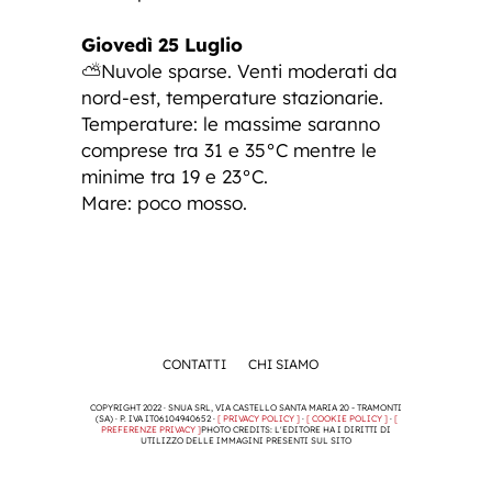
Giovedì 25 Luglio
⛅Nuvole sparse. Venti moderati da
nord-est, temperature stazionarie.
Temperature: le massime saranno
comprese tra 31 e 35°C mentre le
minime tra 19 e 23°C.
Mare: poco mosso.
CONTATTI
CHI SIAMO
COPYRIGHT 2022 · SNUA SRL, VIA CASTELLO SANTA MARIA 20 - TRAMONTI
(SA) · P. IVA IT06104940652 ·
[ PRIVACY POLICY ]
·
[ COOKIE POLICY ]
·
[
PREFERENZE PRIVACY ]
PHOTO CREDITS: L'EDITORE HA I DIRITTI DI
UTILIZZO DELLE IMMAGINI PRESENTI SUL SITO