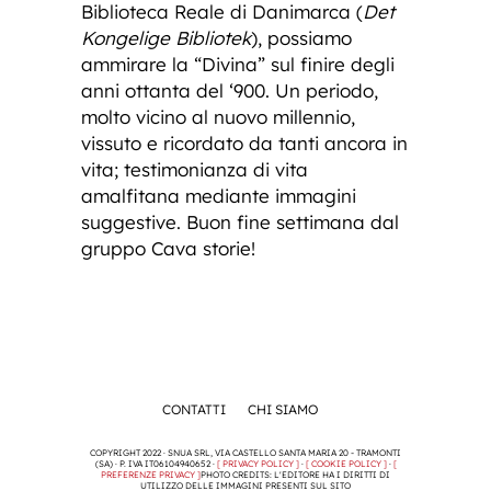
Biblioteca Reale di Danimarca (
Det
Kongelige Bibliotek
), possiamo
ammirare la “Divina” sul finire degli
anni ottanta del ‘900. Un periodo,
molto vicino al nuovo millennio,
vissuto e ricordato da tanti ancora in
vita; testimonianza di vita
amalfitana mediante immagini
suggestive. Buon fine settimana dal
gruppo Cava storie!
CONTATTI
CHI SIAMO
COPYRIGHT 2022 · SNUA SRL, VIA CASTELLO SANTA MARIA 20 - TRAMONTI
(SA) · P. IVA IT06104940652 ·
[ PRIVACY POLICY ]
·
[ COOKIE POLICY ]
·
[
PREFERENZE PRIVACY ]
PHOTO CREDITS: L'EDITORE HA I DIRITTI DI
UTILIZZO DELLE IMMAGINI PRESENTI SUL SITO