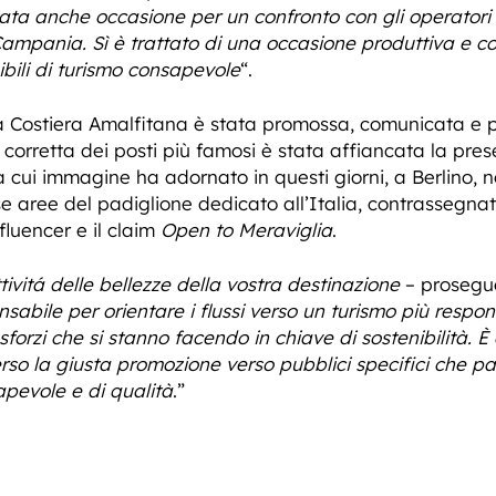
ta anche occasione per un confronto con gli operatori d
ampania. Sì è trattato di una occasione produttiva e cos
nibili di turismo consapevole
“.
era Costiera Amalfitana è stata promossa, comunicata e 
 corretta dei posti più famosi è stata affiancata la pre
 cui immagine ha adornato in questi giorni, a Berlino, n
ree del padiglione dedicato all’Italia, contrassegnato d
fluencer e il claim
Open to Meraviglia
.
ttivitá delle bellezze della vostra destinazione
– prosegue
abile per orientare i flussi verso un turismo più respo
sforzi che si stanno facendo in chiave di sostenibilità. È
erso la giusta promozione verso pubblici specifici che pa
apevole e di qualità
.”