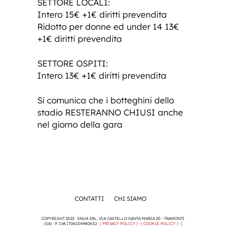
SETTORE LOCALI:
Intero 15€ +1€ diritti prevendita
Ridotto per donne ed under 14 13€
+1€ diritti prevendita
SETTORE OSPITI:
Intero 13€ +1€ diritti prevendita
Si comunica che i botteghini dello
stadio RESTERANNO CHIUSI anche
nel giorno della gara
CONTATTI
CHI SIAMO
COPYRIGHT 2022 · SNUA SRL, VIA CASTELLO SANTA MARIA 20 - TRAMONTI
(SA) · P. IVA IT06104940652 ·
[ PRIVACY POLICY ]
·
[ COOKIE POLICY ]
·
[