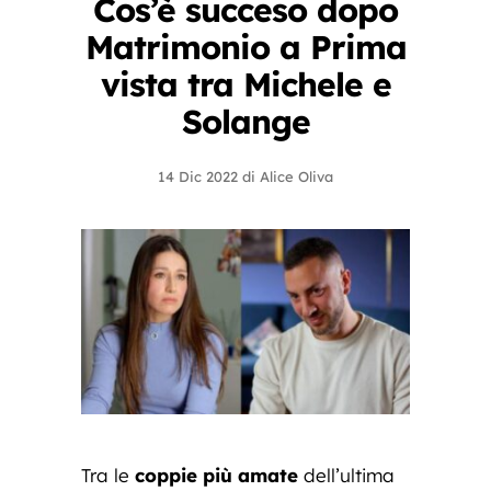
Cos’è succeso dopo
Matrimonio a Prima
vista tra Michele e
Solange
14 Dic 2022
di
Alice Oliva
Tra le
coppie più amate
dell’ultima