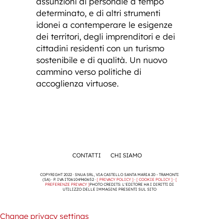
assunzioni di personale a tempo
determinato, e di altri strumenti
idonei a contemperare le esigenze
dei territori, degli imprenditori e dei
cittadini residenti con un turismo
sostenibile e di qualità. Un nuovo
cammino verso politiche di
accoglienza virtuose.
CONTATTI
CHI SIAMO
COPYRIGHT 2022 · SNUA SRL, VIA CASTELLO SANTA MARIA 20 - TRAMONTI
(SA) · P. IVA IT06104940652 ·
[ PRIVACY POLICY ]
·
[ COOKIE POLICY ]
·
[
PREFERENZE PRIVACY ]
PHOTO CREDITS: L'EDITORE HA I DIRITTI DI
UTILIZZO DELLE IMMAGINI PRESENTI SUL SITO
Change privacy settings