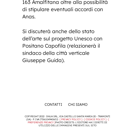
163 Amalfitana oltre alla possibilità
di stipulare eventuali accordi con
Anas.
Si discuterà anche dello stato
dell’arte sul progetto Unesco con
Positano Capofila (relazionerà il
sindaco della città verticale
Giuseppe Guida).
CONTATTI
CHI SIAMO
COPYRIGHT 2022 · SNUA SRL, VIA CASTELLO SANTA MARIA 20 - TRAMONTI
(SA) · P. IVA IT06104940652 ·
[ PRIVACY POLICY ]
·
[ COOKIE POLICY ]
·
[
PREFERENZE PRIVACY ]
PHOTO CREDITS: L'EDITORE HA I DIRITTI DI
UTILIZZO DELLE IMMAGINI PRESENTI SUL SITO