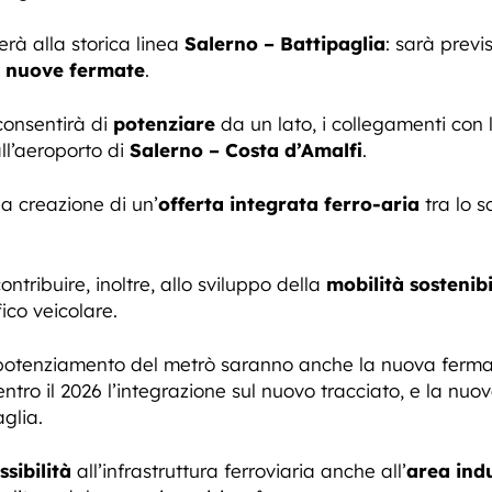
erà alla storica linea
Salerno – Battipaglia
: sarà previs
 nuove fermate
.
 consentirà di
potenziare
da un lato, i collegamenti con l
all’aeroporto di
Salerno – Costa d’Amalfi
.
la creazione di un’
offerta integrata
ferro-aria
tra lo s
ontribuire, inoltre, allo sviluppo della
mobilità sostenibi
ico veicolare.
uro potenziamento del metrò saranno anche la nuova ferm
entro il 2026 l’integrazione sul nuovo tracciato, e la nu
aglia.
ssibilità
all’infrastruttura ferroviaria anche all’
area indu