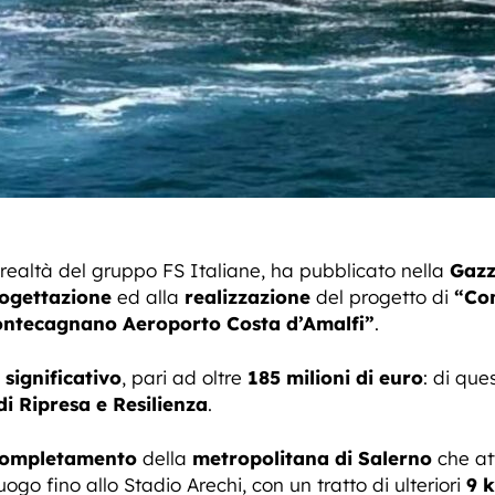
 realtà del gruppo FS Italiane, ha pubblicato nella
Gazz
ogettazione
ed alla
realizzazione
del progetto di
“Co
Pontecagnano Aeroporto Costa d’Amalfi”
.
 significativo
, pari ad oltre
185 milioni di euro
: di que
i Ripresa e Resilienza
.
ompletamento
della
metropolitana di Salerno
che att
ogo fino allo Stadio Arechi, con un tratto di ulteriori
9 