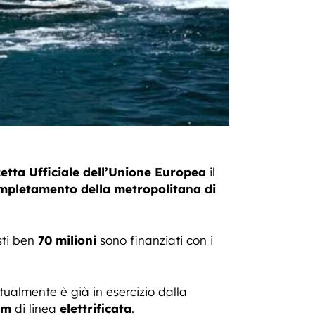
etta Ufficiale dell’Unione Europea
il
mpletamento della metropolitana di
sti ben
70 milioni
sono finanziati con i
ualmente è già in esercizio dalla
km
di linea
elettrificata
.