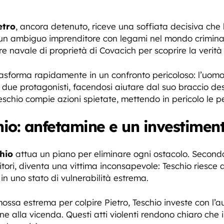
etro
, ancora detenuto, riceve una soffiata decisiva che
 un ambiguo imprenditore con legami nel mondo criminal
re navale di proprietà di Covacich per scoprire la verità 
rasforma rapidamente in un confronto pericoloso: l’uomo
e i due protagonisti, facendosi aiutare dal suo braccio d
chio compie azioni spietate, mettendo in pericolo le pe
chio: anfetamine e un investimen
hio
attua un piano per eliminare ogni ostacolo. Secondo 
enitori, diventa una vittima inconsapevole: Teschio riesc
 in uno stato di vulnerabilità estrema.
mossa estrema per colpire Pietro, Teschio investe con l’
ne alla vicenda. Questi atti violenti rendono chiaro che 