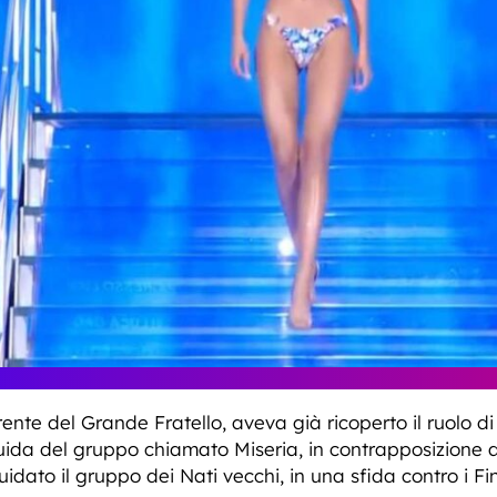
ente del Grande Fratello, aveva già ricoperto il ruolo 
uida del gruppo chiamato Miseria, in contrapposizione a
idato il gruppo dei Nati vecchi, in una sfida contro i Fin