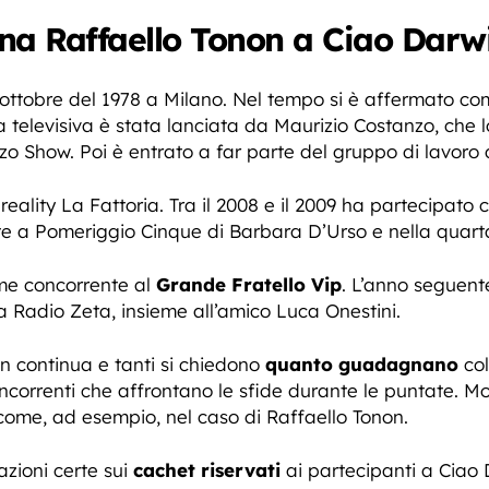
a Raffaello Tonon a Ciao Darw
0 ottobre del 1978 a Milano. Nel tempo si è affermato c
a televisiva è stata lanciata da Maurizio Costanzo, che l
nzo Show. Poi è entrato a far parte del gruppo di lavor
reality La Fattoria. Tra il 2008 e il 2009 ha partecipato 
 a Pomeriggio Cinque di Barbara D’Urso e nella quarta 
me concorrente al
Grande Fratello Vip
. L’anno seguent
Radio Zeta, insieme all’amico Luca Onestini.
in continua e tanti si chiedono
quanto guadagnano
col
oncorrenti che affrontano le sfide durante le puntate. M
 come, ad esempio, nel caso di Raffaello Tonon.
azioni certe sui
cachet riservati
ai partecipanti a Ciao 