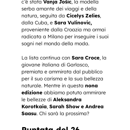
c’è stata
Vanja Jošic
, la modella
serba amante dei viaggi e della
natura, seguita da
Cicelys Zelies
,
dalla Cuba, e
Sara Vulinovic,
proveniente dalla Croazia ma ormai
radicata a Milano per inseguire i suoi
sogni nel mondo della moda.
La lista continua con
Sara Croce
, la
giovane italiana di Garlasco,
premiata e ammirata dal pubblico
per il suo carisma e la sua bellezza
naturale. Mentre in questa
nona
edizione
abbiamo potuto ammirare
le bellezze di
Aleksandra
Korotkaia
,
Sarah Show e Andrea
Saasu
. Chi sarà la prossima?
Puntata del 26