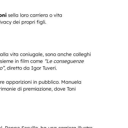
oni
sella loro carriera o vita
acy dei propri figli.
alla vita coniugale, sono anche colleghi
insieme in film come
“Le conseguenze
o”
, diretto da Igor Tuveri.
rare apparizioni in pubblico. Manuela
imonie di premiazione, dove Toni
l, Peppe Servillo, ha una carriera illustre