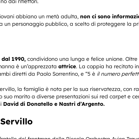
o dai riflettori.
giovani abbiano un metà adulta,
non ci sono informazi
 un personaggio pubblico, a scelto di proteggere la priv
 dal 1990,
condividono una lunga e felice unione. Oltre 
amanna è un’apprezzata
attrice
. La coppia ha recitato 
ambi diretti da Paolo Sorrentino, e “5 è
il numero perfett
ervillo, la famiglia è nota per la sua riservatezza, con 
o marito a diverse presentazioni sui red carpet e cer
si
David di Donatello e Nastri d’Argento.
Servillo
 fratello del frontman della Piccola Orchestra Avion Trave