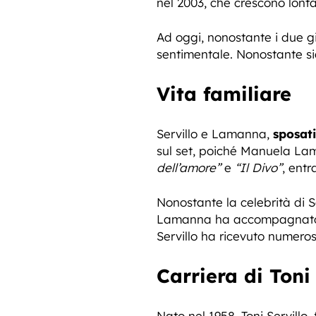
nel 2003, che crescono lontan
Ad oggi, nonostante i due 
sentimentale. Nonostante sia
Vita familiare
Servillo e Lamanna,
sposati
sul set, poiché Manuela L
dell’amore”
e
“Il Divo”
, entr
Nonostante la celebrità di S
Lamanna ha accompagnato su
Servillo ha ricevuto numero
Carriera di Toni 
Nato nel 1958, Toni Servillo,