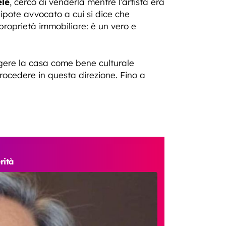
ele
, cercò di venderla mentre l’artista era
nipote avvocato a cui si dice che
 proprietà immobiliare: è un vero e
eggere la casa come bene culturale
procedere in questa direzione. Fino a
rità