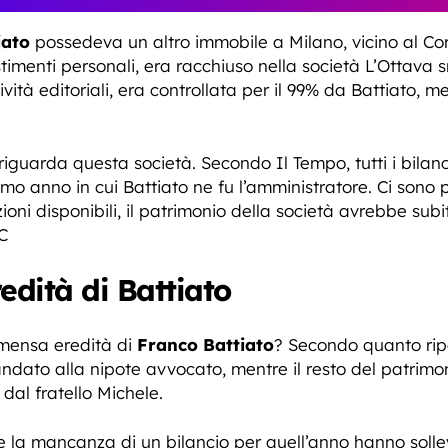
iato
possedeva un altro immobile a Milano, vicino al Cors
stimenti personali, era racchiuso nella società L’Ottava s
ività editoriali, era controllata per il 99% da Battiato, 
 riguarda questa società. Secondo Il Tempo, tutti i bila
imo anno in cui Battiato ne fu l’amministratore. Ci sono p
ni disponibili, il patrimonio della società avrebbe subi
 C
redità di Battiato
mmensa eredità di
Franco Battiato
? Secondo quanto rip
andato alla nipote avvocato, mentre il resto del patrimon
dal fratello Michele.
8 e la mancanza di un bilancio per quell’anno hanno sol