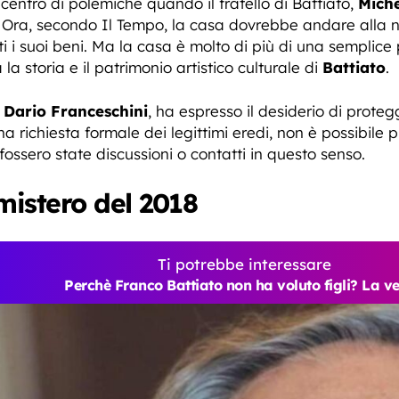
 centro di polemiche quando il fratello di Battiato,
Mich
ì. Ora, secondo Il Tempo, la casa dovrebbe andare alla 
tti i suoi beni. Ma la casa è molto di più di una semplice
a storia e il patrimonio artistico culturale di
Battiato
.
,
Dario Franceschini
, ha espresso il desiderio di prot
na richiesta formale dei legittimi eredi, non è possibile 
ossero state discussioni o contatti in questo senso.
 mistero del 2018
Ti potrebbe interessare
Perchè Franco Battiato non ha voluto figli? La ve