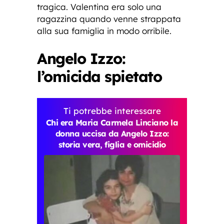
tragica. Valentina era solo una
ragazzina quando venne strappata
alla sua famiglia in modo orribile.
Angelo Izzo:
l’omicida spietato
Ti potrebbe interessare
Chi era Maria Carmela Linciano la
donna uccisa da Angelo Izzo:
storia vera, figlia e omicidio