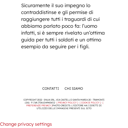
Sicuramente il suo impegno lo
contraddistinse e gli permise di
raggiungere tutti i traguardi di cui
abbiamo parlato poco fa: l’uomo
infatti, si è sempre rivelato un’ottima
guida per tutti i soldati e un ottimo
esempio da seguire per i figli.
CONTATTI
CHI SIAMO
COPYRIGHT 2022 · SNUA SRL, VIA CASTELLO SANTA MARIA 20 - TRAMONTI
(SA) · P. IVA IT06104940652 ·
[ PRIVACY POLICY ]
·
[ COOKIE POLICY ]
·
[
PREFERENZE PRIVACY ]
PHOTO CREDITS: L'EDITORE HA I DIRITTI DI
UTILIZZO DELLE IMMAGINI PRESENTI SUL SITO
Change privacy settings