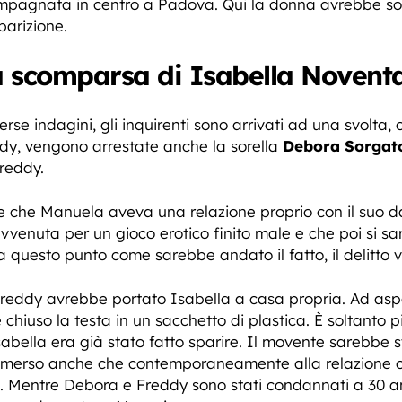
compagnata in centro a Padova. Qui la donna avrebbe s
parizione.
a scomparsa di Isabella Noventa
se indagini, gli inquirenti sono arrivati ad una svolta, c
dy, vengono arrestate anche la sorella
Debora Sorgat
Freddy.
ire che Manuela aveva una relazione proprio con il suo d
vvenuta per un gioco erotico finito male e che poi si s
a questo punto come sarebbe andato il fatto, il delitto v
 Freddy avrebbe portato Isabella a casa propria. Ad asp
 chiuso la testa in un sacchetto di plastica. È soltanto
abella era già stato fatto sparire. Il movente sarebbe s
emerso anche che contemporaneamente alla relazione c
. Mentre Debora e Freddy sono stati condannati a 30 an