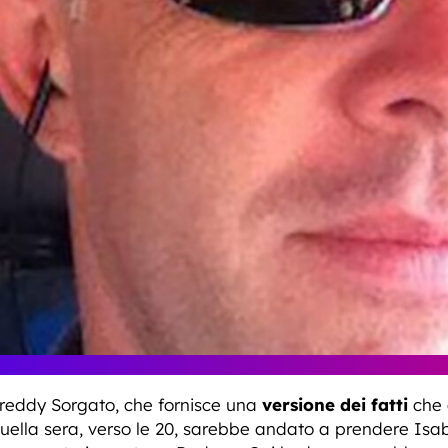
 Freddy Sorgato, che fornisce una
versione dei fatti
che a
ella sera, verso le 20, sarebbe andato a prendere Isab