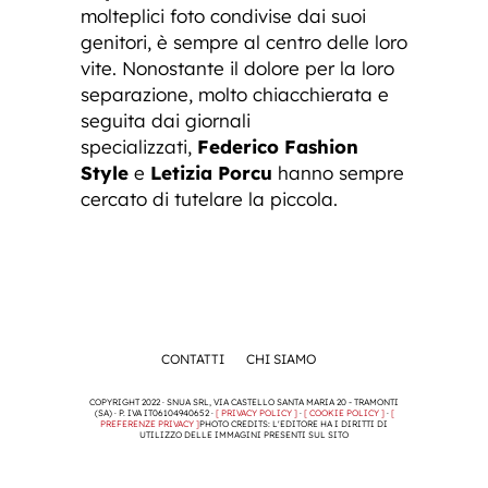
molteplici foto condivise dai suoi
genitori, è sempre al centro delle loro
vite. Nonostante il dolore per la loro
separazione, molto chiacchierata e
seguita dai giornali
specializzati,
Federico Fashion
Style
e
Letizia Porcu
hanno sempre
cercato di tutelare la piccola.
CONTATTI
CHI SIAMO
COPYRIGHT 2022 · SNUA SRL, VIA CASTELLO SANTA MARIA 20 - TRAMONTI
(SA) · P. IVA IT06104940652 ·
[ PRIVACY POLICY ]
·
[ COOKIE POLICY ]
·
[
PREFERENZE PRIVACY ]
PHOTO CREDITS: L'EDITORE HA I DIRITTI DI
UTILIZZO DELLE IMMAGINI PRESENTI SUL SITO