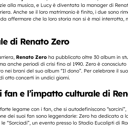
razie alla musica, e Lucy è diventata la manager di Rena
era. Anche se il loro matrimonio è finito, i due sono ri
 da affermare che la loro storia non si è mai interrotta,
ale di Renato Zero
rriera,
Renato Zero
ha pubblicato oltre 30 album in s
ma anche periodi di crisi fino al 1990. Zero è conosciuto
ato nei brani del suo album “Il dono”. Per celebrare il 
di otto concerti in undici giorni.
i fan e l’impatto culturale di Re
 forte legame con i fan, che si autodefiniscono “sorcini”,
one dei suoi fan sono leggendarie: Zero ha dedicato a lor
 le “Sorciadi”, un evento presso lo Stadio Eucalipti di