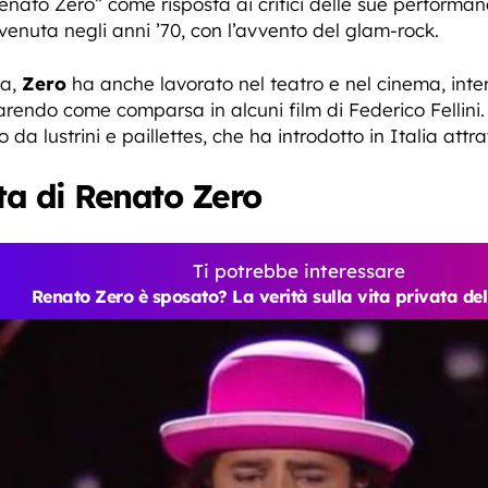
nato Zero” come risposta ai critici delle sue performance
venuta negli anni ’70, con l’avvento del glam-rock.
ra,
Zero
ha anche lavorato nel teatro e nel cinema, interp
rendo come comparsa in alcuni film di Federico Fellini. Z
o da lustrini e paillettes, che ha introdotto in Italia att
ta di Renato Zero
Ti potrebbe interessare
Renato Zero è sposato? La verità sulla vita privata de