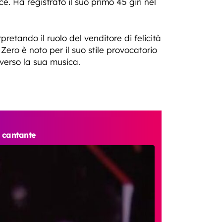
. Ha registrato il suo primo 45 giri nel
retando il ruolo del venditore di felicità
ero è noto per il suo stile provocatorio
raverso la sua musica.
l cantante