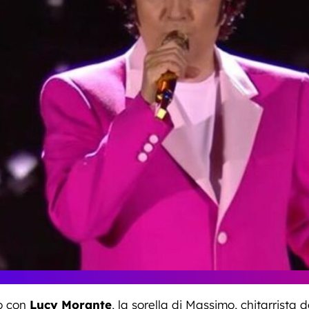
o con
Lucy Morante
, la sorella di Massimo, chitarrista 