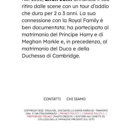
ritiro dalle scene con un tour d’addio
che dura per 2 o 3 anni. La sua
connessione con la Royal Family è
ben documentata: ha partecipato al
matrimonio del Principe Harry e di
Meghan Markle e, in precedenza, al
matrimonio del Duca e della
Duchessa di Cambridge.
CONTATTI
CHI SIAMO
COPYRIGHT 2022 · SNUA SRL, VIA CASTELLO SANTA MARIA 20 - TRAMONTI
(SA) · P. IVA IT06104940652 ·
[ PRIVACY POLICY ]
·
[ COOKIE POLICY ]
·
[
PREFERENZE PRIVACY ]
PHOTO CREDITS: L'EDITORE HA I DIRITTI DI
UTILIZZO DELLE IMMAGINI PRESENTI SUL SITO