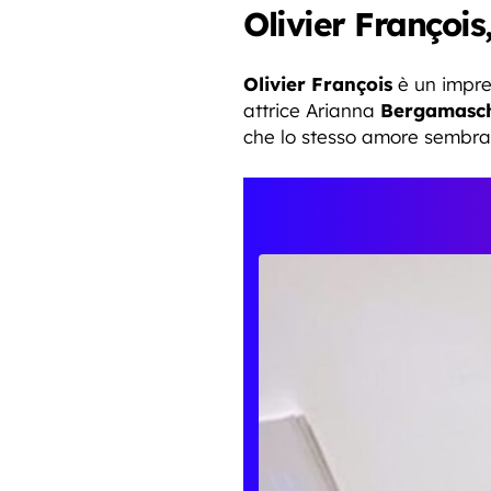
Olivier Françoi
Olivier François
è un impren
attrice Arianna
Bergamasc
che lo stesso amore sembra 