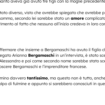
arito aveva già avuto tre figli con la moglie precedente
 stato diverso, visto che avrebbe spiegato che avrebbe
Insomma, secondo lei sarebbe stato un
amore
complicato 
rimento al fatto che nessuno all’inizio credeva in loro c
 affermare che insieme a Bergamaschi ha avuto il figlio 
piegato Arianna
Bergamaschi
in un’intervista, è stato s
Alessandro e poi come secondo nome sarebbe stato scel
oscere Bergamaschi e l’imprenditore francese.
amino davvero
tantissimo
, ma questo non è tutto, anc
lpo di fulmine e appunto si sarebbero conosciuti in que