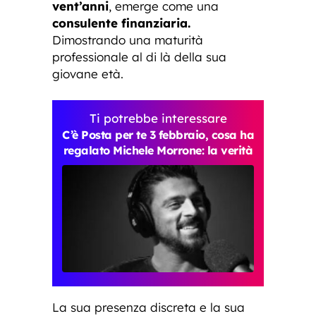
vent’anni
, emerge come una
consulente finanziaria.
Dimostrando una maturità
professionale al di là della sua
giovane età.
Ti potrebbe interessare
C’è Posta per te 3 febbraio, cosa ha
regalato Michele Morrone: la verità
La sua presenza discreta e la sua