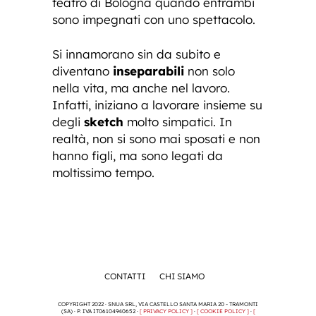
teatro di Bologna quando entrambi
sono impegnati con uno spettacolo.
Si innamorano sin da subito e
diventano
inseparabili
non solo
nella vita, ma anche nel lavoro.
Infatti, iniziano a lavorare insieme su
degli
sketch
molto simpatici. In
realtà, non si sono mai sposati e non
hanno figli, ma sono legati da
moltissimo tempo.
CONTATTI
CHI SIAMO
COPYRIGHT 2022 · SNUA SRL, VIA CASTELLO SANTA MARIA 20 - TRAMONTI
(SA) · P. IVA IT06104940652 ·
[ PRIVACY POLICY ]
·
[ COOKIE POLICY ]
·
[